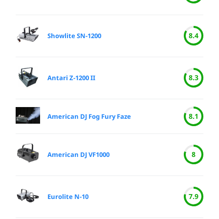
8.4
Showlite SN-1200
8.3
Antari Z-1200 II
8.1
American DJ Fog Fury Faze
8
American DJ VF1000
7.9
Eurolite N-10