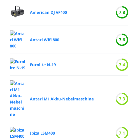
7.8
American DJ VF400
7.6
Antari Wifi 800
7.4
Eurolite N-19
7.3
Antari M1 Akku-Nebelmaschine
7.1
Ibiza LSM400