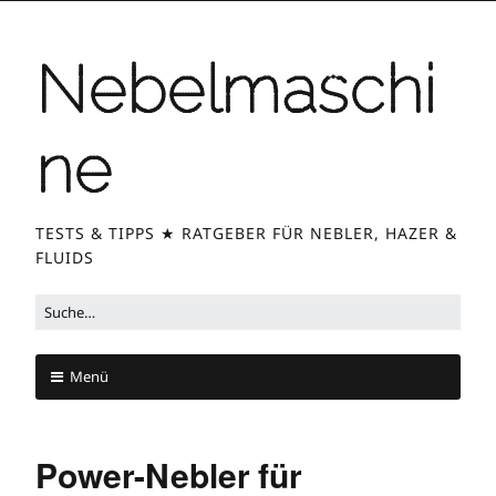
Zum
Inhalt
Nebelmaschi
springen
ne
TESTS & TIPPS ★ RATGEBER FÜR NEBLER, HAZER &
FLUIDS
Suche
nach:
Menü
Zum
Inhalt
Power-Nebler für
springen