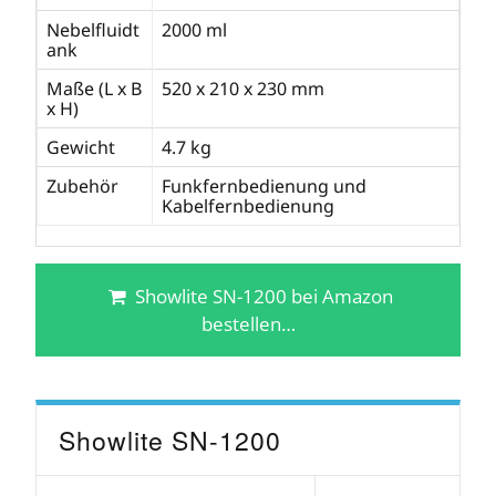
Nebelfluidt
2000 ml
ank
Maße (L x B
520 x 210 x 230 mm
x H)
Gewicht
4.7 kg
Zubehör
Funkfernbedienung und
Kabelfernbedienung
Showlite SN-1200 bei Amazon
bestellen…
Showlite SN-1200