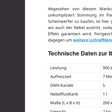
Abgesehen von diesem Manko
unkompliziert Stimmung im Par
Scheinwerfer zu kaufen, ist hier 
wo auch der Nebel austritt, so
Effekt garantiert wird. Fortge
dagegen um
weitere Lichteffekt
Technische Daten zur I
Leistung
900 
Aufheizzeit
7 Mi
DMX-Kanäle
5
Nebelfluidtank
1 l
Maße (L x B x H)
200 
Gewicht
2 kg