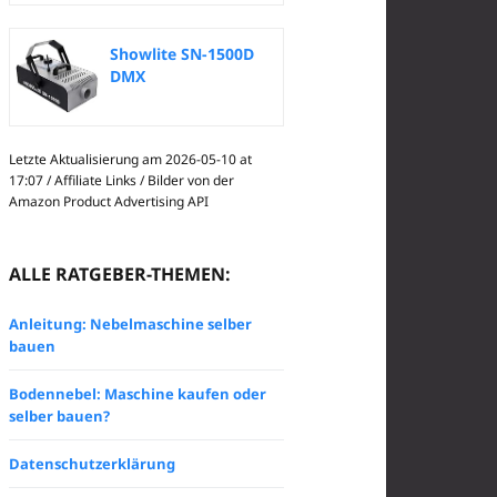
Showlite SN-1500D
DMX
Nebelmaschine mit
Timer und...
Letzte Aktualisierung am 2026-05-10 at
17:07 / Affiliate Links / Bilder von der
Amazon Product Advertising API
ALLE RATGEBER-THEMEN:
Anleitung: Nebelmaschine selber
bauen
Bodennebel: Maschine kaufen oder
selber bauen?
Datenschutzerklärung