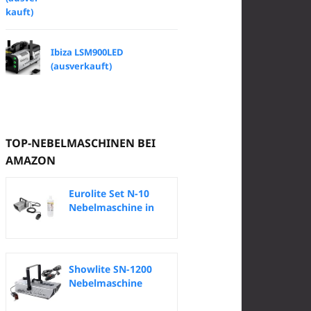
Ibiza LSM900LED
(ausverkauft)
TOP-NEBELMASCHINEN BEI
AMAZON
Eurolite Set N-10
Nebelmaschine in
silber + -B-...
Showlite SN-1200
Nebelmaschine
(1200 Watt, 350m³...