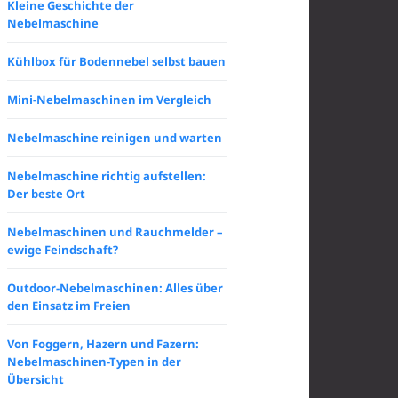
Kleine Geschichte der
Nebelmaschine
Kühlbox für Bodennebel selbst bauen
Mini-Nebelmaschinen im Vergleich
Nebelmaschine reinigen und warten
Nebelmaschine richtig aufstellen:
Der beste Ort
Nebelmaschinen und Rauchmelder –
ewige Feindschaft?
Outdoor-Nebelmaschinen: Alles über
den Einsatz im Freien
Von Foggern, Hazern und Fazern:
Nebelmaschinen-Typen in der
Übersicht