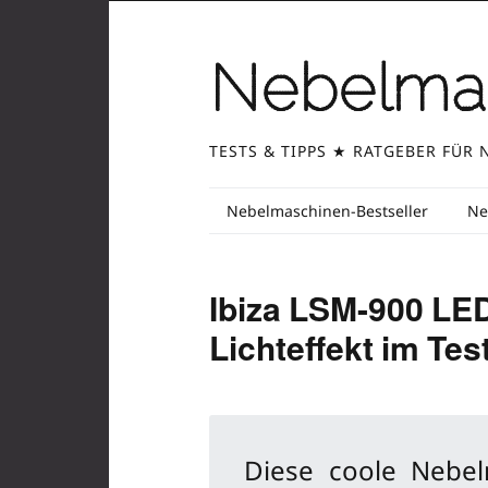
Zum
Inhalt
Nebelma
springen
TESTS & TIPPS ★ RATGEBER FÜR 
Zum
Nebelmaschinen-Bestseller
Ne
Inhalt
springen
Ibiza LSM-900 LE
Lichteffekt im Tes
Diese coole Nebelm