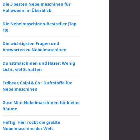
Die 3 besten Nebelmaschinen für
Halloween im Überblick
Die Nebelmaschinen-Bestseller (Top
10)
Die wichtigsten Fragen und
Antworten zu Nebelmaschinen
Dunstmaschinen und Hazer: Wenig
Licht, viel Schatten
Erdbeer, Caipi & Co.: Duftstoffe für
Nebelmaschinen
Gute Mini-Nebelmaschinen für kleine
Räume
Heftig: Hier rockt die größte
Nebelmaschine der Welt