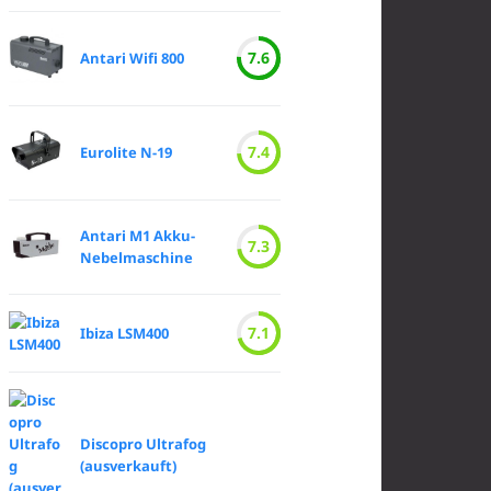
7.6
Antari Wifi 800
7.4
Eurolite N-19
Antari M1 Akku-
7.3
Nebelmaschine
7.1
Ibiza LSM400
Discopro Ultrafog
(ausverkauft)