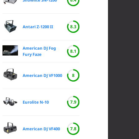
Showlite SN-1200
8.3
Antari Z-1200 II
American DJ Fog
8.1
Fury Faze
8
American DJ VF1000
7.9
Eurolite N-10
7.8
American DJ VF400